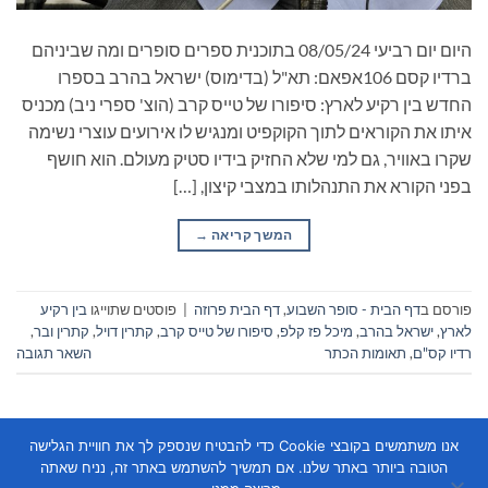
היום יום רביעי 08/05/24 בתוכנית ספרים סופרים ומה שביניהם
ברדיו קסם 106אפאם: תא"ל (בדימוס) ישראל בהרב בספרו
החדש בין רקיע לארץ: סיפורו של טייס קרב (הוצ' ספרי ניב) מכניס
איתו את הקוראים לתוך הקוקפיט ומנגיש לו אירועים עוצרי נשימה
שקרו באוויר, גם למי שלא החזיק בידיו סטיק מעולם. הוא חושף
בפני הקורא את התנהלותו במצבי קיצון, […]
המשך קריאה
→
פורסם ב
דף הבית - סופר השבוע
,
דף הבית פרוזה
|
פוסטים שתוייגו
בין רקיע
לארץ
,
ישראל בהרב
,
מיכל פז קלפ
,
סיפורו של טייס קרב
,
קתרין דויל
,
קתרין ובר
,
רדיו קס"ם
,
תאומות הכתר
השאר תגובה
אנו משתמשים בקובצי Cookie כדי להבטיח שנספק לך את חוויית הגלישה
הטובה ביותר באתר שלנו. אם תמשיך להשתמש באתר זה, נניח שאתה