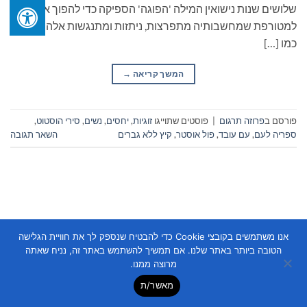
שלושים שנות נישואין המילה 'הפוגה' הספיקה כדי להפוך אותי
למטורפת שמחשבותיה מתפרצות, ניתזות ומתנגשות אלה באלה
כמו […]
המשך קריאה
→
פורסם ב
פרוזה תרגום
|
פוסטים שתוייגו
זוגיות
,
יחסים
,
נשים
,
סירי הוסטוט
,
ספריה לעם
,
עם עובד
,
פול אוסטר
,
קיץ ללא גברים
השאר תגובה
אנו משתמשים בקובצי Cookie כדי להבטיח שנספק לך את חוויית הגלישה
Copyright 2026 ©
Flatsome Theme
הטובה ביותר באתר שלנו. אם תמשיך להשתמש באתר זה, נניח שאתה
מרוצה ממנו.
מאשר/ת