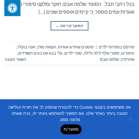
בכל רחבי תבל. הסופר שלמה אבס, חוקר ומלקט סיפורי מעשיות
ואגדות עמים מספר, כי קיימים אוספים שונים […]
המשך קריאה
→
פורסם ב
ספרות ילדים
|
פוסטים שתוייגו
אגדות
,
הוצאת מודן
,
יאנה בוקלר
,
סיפורים
,
ספורי אלף לילה ולילה
,
ספר ילדים
,
עלי בבא וארבעים השודדים
,
שחרזדה
,
שלמה אבס
השאר תגובה
אנו משתמשים בקובצי Cookie כדי להבטיח שנספק לך את חוויית הגלישה
Copyright 2026 ©
Flatsome Theme
הטובה ביותר באתר שלנו. אם תמשיך להשתמש באתר זה, נניח שאתה
מרוצה ממנו.
מאשר/ת