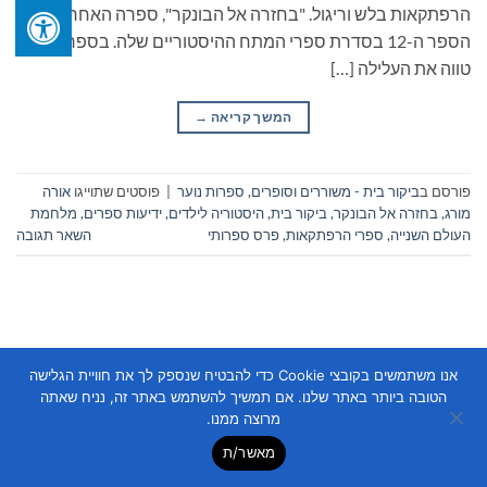
הרפתקאות בלש וריגול. "בחזרה אל הבונקר", ספרה האחרון, הוא
הספר ה-12 בסדרת ספרי המתח ההיסטוריים שלה. בספר זה היא
טווה את העלילה […]
המשך קריאה
→
פורסם ב
ביקור בית - משוררים וסופרים
,
ספרות נוער
|
פוסטים שתוייגו
אורה
מורג
,
בחזרה אל הבונקר
,
ביקור בית
,
היסטוריה לילדים
,
ידיעות ספרים
,
מלחמת
העולם השנייה
,
ספרי הרפתקאות
,
פרס ספרותי
השאר תגובה
אנו משתמשים בקובצי Cookie כדי להבטיח שנספק לך את חוויית הגלישה
הטובה ביותר באתר שלנו. אם תמשיך להשתמש באתר זה, נניח שאתה
Copyright 2026 ©
Flatsome Theme
מרוצה ממנו.
מאשר/ת