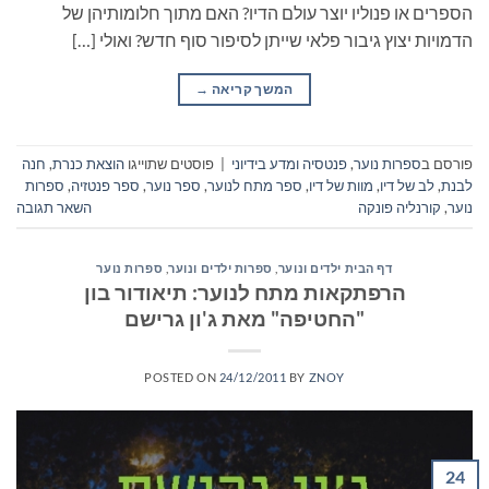
הספרים או פנוליו יוצר עולם הדיו? האם מתוך חלומותיהן של
הדמויות יצוץ גיבור פלאי שייתן לסיפור סוף חדש? ואולי […]
המשך קריאה
→
פורסם ב
ספרות נוער
,
פנטסיה ומדע בידיוני
|
פוסטים שתוייגו
הוצאת כנרת
,
חנה
לבנת
,
לב של דיו
,
מוות של דיו
,
ספר מתח לנוער
,
ספר נוער
,
ספר פנטזיה
,
ספרות
נוער
,
קורנליה פונקה
השאר תגובה
דף הבית ילדים ונוער
,
ספרות ילדים ונוער
,
ספרות נוער
הרפתקאות מתח לנוער: תיאודור בון
"החטיפה" מאת ג'ון גרישם
POSTED ON
24/12/2011
BY
ZNOY
24