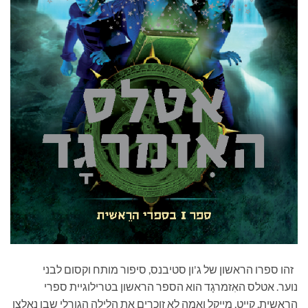
זהו ספרו הראשון של ג'ון סטיבנס, סיפור מותח וקסום לבני
נוער. אטלס האִזמרגָד הוא הספר הראשון בטרילוגיית ספרי
הראשית. קייט, מייקל ואֶמה לא זוכרים את הלילה הגורלי שבו נאלצו