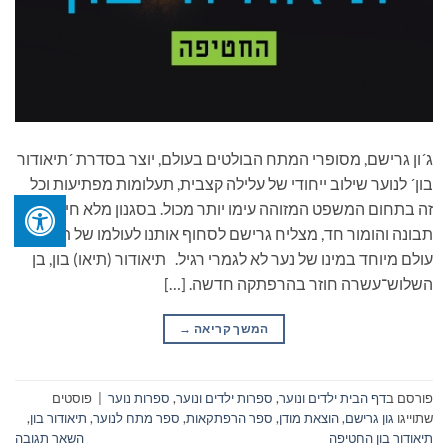
ג´ון גרישם, מסופרי המתח הבולטים בעולם, יוצר בסדרת ´תיאודור
בון´ לנוער שילוב ייחודי של עלילה קצבית, תעלומות מפתיעות וכל
זה בתחום המשפט המזוהה עימו יותר מכול. בסגנון מלא חיים,
תבונה והומור חד, מצליח גרישם לסחוף אותנו לעולמו של תיאו –
עולם מיוחד במינו של נער לא לגמרי רגיל. תיאודור (תיאו) בון, בן
השלוש־עשרה חוזר בהרפתקה חדשה. […]
המשך קריאה
→
פורסם ב
דף הבית ילדים ונוער
,
ספרות ילדים ונוער
,
ספרות נוער
|
פוסטים
שתוייגו
גון גרישם
,
הוצאת מודן
,
ספר הרפתקאות
,
ספר מתח לנוער
,
תיאודור בון
,
תיאודור בון החטיפה
השאר תגובה