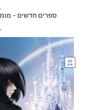
מ
ספרים חדשים – מומלצי ה
Y
03
אוק