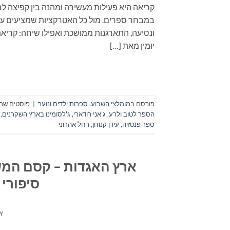
קריאה היא פעילות מעשירה ומהנה בין קפיצה לב
במבחר ספרים. מול כל האטרקציות שמציעים עול
ונסיעה, התארגנות ממושכת ואפילו שיחה: קריא
יומין מאת […]
פורסם ב
מומלצי השבוע
,
ספרות ילדים ונוער
|
פוסטים שתו
הספר לטוב ולרע
,
ג'אני רודארי
,
ג'לסומינו בארץ השקרנים
,
ספר פנטזיה
,
עידן קנוחן
,
רחל אהרוני
ס
ארץ האגדות – קסם המשא
סיפורי
Y