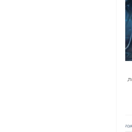
ת,
ובה