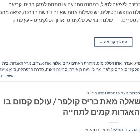
ריכה, ליציאה לטיול, במחנה התנועה או מתחת למזגן בבית: קריאה
ם הנופש והטיולים, יש פעילות אחת שאינה דורשת הדרכה, יציאה מהב
ת ספרים. עולם חבוי של טלקינזיס אדון הטלקינזיס – עץ עתיק
המשך קריאה
→
ייגו
אגדה
,
אדון הטלקינזיס
,
אזהרת האחים גרים
,
אלוף
,
ארז אשרוב
,
ארץ האגדות
,
בית
טלקינזיס
,
כריס קולפר
,
מרי לו
,
נעה בן פורת
,
סביונה מאנה
,
סדרת הרפתקה
,
סומן צ'יינני
השאר תג
פרות נוער
,
פנטסיה ומדע בידיוני
לה מאת כריס קולפר / עולם קסום בו
 האגדות קמים לתחייה
POSTED ON
11/06/2013
BY
ZNO