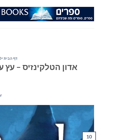
Ski
t
conten
דף הבית ילד
אדון הטלקינזיס – עץ עת
Y
10