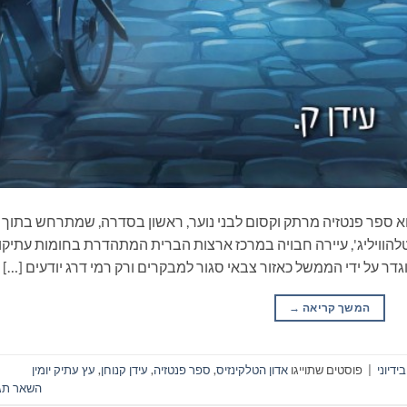
. הוא ספר פנטזיה מרתק וקסום לבני נוער, ראשון בסדרה, שמתרחש בתוך
טלהוויליג', עיירה חבויה במרכז ארצות הברית המתהדרת בחומות עתיקו
דר על ידי הממשל כאזור צבאי סגור למבקרים ורק רמי דרג יודעים […]
המשך קריאה
→
דיוני
|
פוסטים שתוייגו
אדון הטלקינזיס
,
ספר פנטזיה
,
עידן קנוחן
,
עץ עתיק יומין
השאר תג