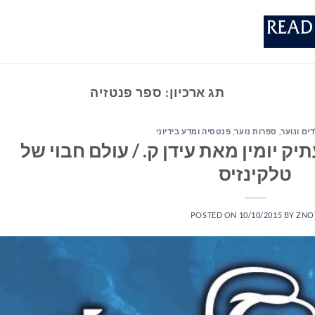
תג ארכיון:
ספר פנטזיה
ים ונוער
,
ספרות נוער
,
פנטסיה ומדע בידיוני
יק יומין מאת עידן ק. / עולם חבוי של
טלקינזיס
POSTED ON
10/10/2015
BY
ZNO