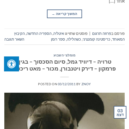
אחד […]
המשך קריאה
→
פורסם ב
פרוזה תרגום
|
פוסטים שתוייגו
איטליה
,
הספריה החדשה
,
הקיבוץ
המאוחד
,
כריסטינה קומנציני
,
כשהלילה
,
ספר רומן
השאר תגובה
מומלצי השבוע
טרויה – דיוויד גמל, סיום הסכסוך – בגין,
פרמקון – דירק ויטנבורן, מכור – מאט ריכטל
POSTED ON
03/12/2011
BY
ZNOY
03
דצמ