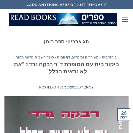
Ski
ADD ANYTHING HERE OR JUST REMOVE IT...
t
conten
תג ארכיון:
ספר רומן
ביקור בית - משוררים וסופרים
,
דף הבית - סופר השבוע
,
פרוזה מקור
ביקור בית עם הסופרת ד"ר רבקה נרדי: "את
לא נראית בכלל"
POSTED ON
26/12/2011
BY
ZNOY
26
דצמ