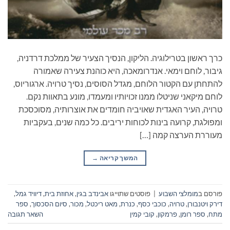
כרך ראשון בטרילוגיה. הליקון, הנסיך הצעיר של ממלכת דרדניה,
גיבור, לוחם וימאי. אנדרומאכה, היא כוהנת צעירה שאמורה
להתחתן עם הקטור הלוחם, מגדל הסוסים, נסיך טרויה. ארגוריוס,
לוחם מיקאני שניטלו ממנו זכויותיו ומעמדו, מונע בתאוות נקם.
טרויה, העיר האגדית שאויביה חומדים את אוצרותיה, מסוכסכת
ומפולגת, קרועה בינות לכוחות יריבים. כל כמה שנים, בעקביות
מעוררת הערצה קמה […]
המשך קריאה
→
פורסם ב
מומלצי השבוע
|
פוסטים שתוייגו
אבינדב בגין
,
אחוזת בית
,
דיוויד גמל
,
דירק ויטנבורן
,
טרויה
,
כוכבי כסף
,
כנרת
,
מאט ריכטל
,
מכור
,
סיום הסכסוך
,
ספר
מתח
,
ספר רומן
,
פרמקון
,
קובי קמין
השאר תגובה