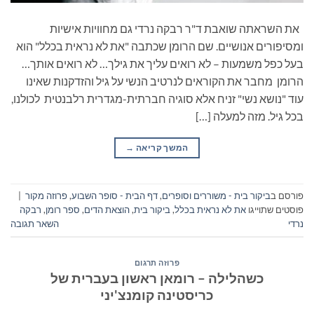
את השראתה שואבת ד"ר רבקה נרדי גם מחוויות אישיות
ומסיפורים אנושיים. שם הרומן שכתבה "את לא נראית בכלל" הוא
בעל כפל משמעות – לא רואים עליך את גילך… לא רואים אותך…
הרומן מחבר את הקוראים לנרטיב הנשי על גיל והזדקנות שאינו
עוד "נושא נשי" זניח אלא סוגיה חברתית-מגדרית רלבנטית לכולנו,
בכל גיל. מזה למעלה […]
המשך קריאה
→
פורסם ב
ביקור בית - משוררים וסופרים
,
דף הבית - סופר השבוע
,
פרוזה מקור
|
פוסטים שתוייגו
את לא נראית בכלל
,
ביקור בית
,
הוצאת הדים
,
ספר רומן
,
רבקה
נרדי
השאר תגובה
פרוזה תרגום
כשהלילה – רומאן ראשון בעברית של
כריסטינה קומנצ'יני