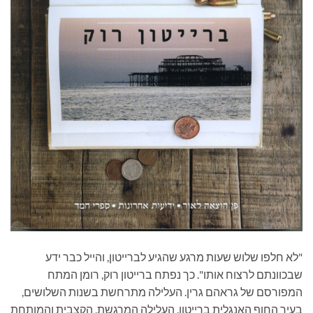
"לא חלפו שלוש שעות מרגע שהגיע לברייטון, והייל כבר ידע
שבכוונתם לרצוח אותו". כך נפתח ברייטון רוק, רומן המתח
המפורסם של גראהם גרין. העלילה מתרחשת בשנות השלושים,
בעיר החוף האנגלית ברייטון. העלילה המרגשת, הקצבית והמותחת