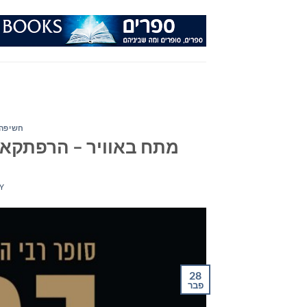
Ski
t
conten
חשיפה 
מתח באוויר – הרפתקאות,
Y
28
פבר