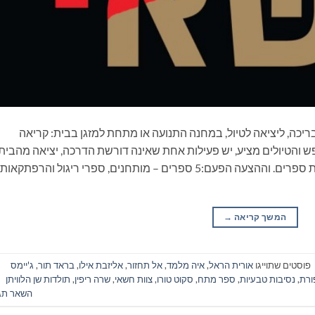
ריכה, ליציאה לטיול, במחנה התנועה או מתחת למזגן בבית: קריאה
 והטיולים מציע, יש פעילות אחת שאינה דורשת הדרכה, יציאה מהבית
ונסיעה, התארגנות ממושכת ואפילו שיחה: קריאת ספרים. וההצעה הפעם:5 ספרים – מותחנים, ספרי ריגול והרפתקאות
המשך קריאה
→
פוסטים שתוייגו
אורית הראל
,
איה מלמד
,
אל תחזור
,
אליזבת אילו
,
בראד תור
,
ג'יימס
ורת
,
נסיבות טבעיות
,
ספר מתח
,
סקוט טורו
,
צוות חשאי
,
שרה ריפין
,
תולדות שן הלוויתן
השאר תג