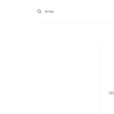
אודות
תר