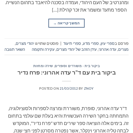
ומהנרטיב של העם היהודי, ועמדה בסכנה להיאבד בתהום הנשייה.
הספר מתעד ומשמר את זכר קהילת […]
המשך קריאה
→
פורסם ב
ספרי עיון, ספרי מדע, ספרי תיעוד
|
פוסטים שתוייגו
יהודי מצרים
,
מצרים
,
עדה אהרוני
,
עידן הזהב של יהודי מצרים
,
עקירה ותקומה
השאר תגובה
ביקור בית - משוררים וסופרים
,
שירה ומחזות
ביקור בית עם ד"ר עדה אהרוני: פרח נדיר
POSTED ON
21/03/2012
BY
ZNOY
ד"ר עדה אהרוני, סופרת, משוררת ומרצה לספרות ולסוציולוגיה,
התמחתה בחקר השירה העכשווית והיא בעלת שם עולמי בתחום
זה. בימים אלה הוציאה ספר שירים חדש "פרח נדיר", המוקדש
לבתה טליה אהרוני וינקלר, אשר נפטרה מסרטן לפני חצי שנה,