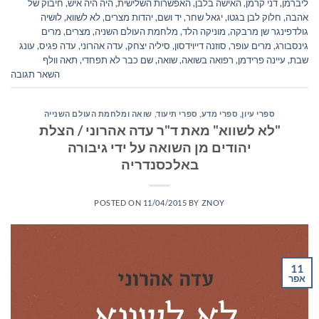
ליברמן
,
דני קרמן
,
האישה בלבן
,
האפשרות השלישית
,
היה היה איש
,
חיבוק של
אהבה
,
חלוק לבן בגטו
,
יגאל שחר
,
יד ושם
,
יהדות מצרים
,
לא לשווא
,
לושיה
גולדפינגר שן מרבקה
,
מוניקה הלד
,
מלחמת העולם השניה
,
מצרים
,
מרים
גינסבורג
,
מרים עופר
,
סוזנה דייוידסון
,
סיליה יצחק
,
עדה אהרוני
,
עדה פגיס
,
עונג
שבת
,
עיינה פרידמן
,
רפואה בשואה
,
שואה
,
שם כבר לא תפחדי
,
תאה וולף
השאר תגובה
ספרי עיון, ספרי מדע, ספרי תיעוד
,
שואה ומלחמת העולם השנייה
"לא לשווא" מאת ד"ר עדה אהרוני / הצלת
יהודים מן השואה על ידי גיבורה
באלכסנדריה
POSTED ON
11/04/2015
BY
ZNOY
11
אפר