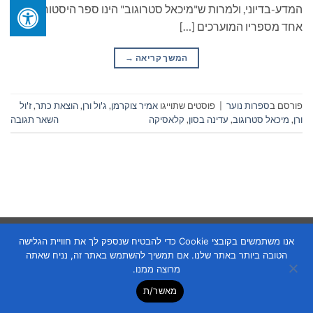
המדע-בדיוני, ולמרות ש"מיכאל סטרוגוב" הינו ספר היסטורי – הוא
אחד מספריו המוערכים […]
המשך קריאה
→
פורסם ב
ספרות נוער
|
פוסטים שתוייגו
אמיר צוקרמן
,
ג'ול ורן
,
הוצאת כתר
,
ז'ול
ורן
,
מיכאל סטרוגוב
,
עדינה בסון
,
קלאסיקה
השאר תגובה
Copyright 2026 ©
Flatsome Theme
אנו משתמשים בקובצי Cookie כדי להבטיח שנספק לך את חוויית הגלישה
הטובה ביותר באתר שלנו. אם תמשיך להשתמש באתר זה, נניח שאתה
מרוצה ממנו.
מאשר/ת