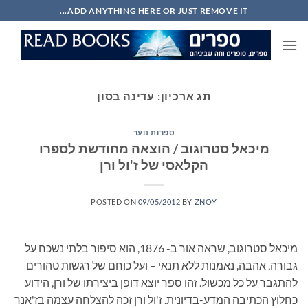
Ski
ADD ANYTHING HERE OR JUST REMOVE IT...
t
conten
תג ארכיון:
עדינה בסון
ספרות נוער
מיכאל סטרוגוב / הוצאה מחודשת לספרו
הקלאסי של ז'ול ורן
POSTED ON
09/05/2012
BY
ZNOY
מיכאל סטרוגוב, שראה אור ב- 1876, הוא סיפור בלתי נשכח על
גבורה, אהבה, נאמנות ללא תנאי – ועל כוחם של רגשות טהורים
להתגבר על כל מכשול. זהו ספר יוצא דופן ביצירתו של ורן, הידוע
כחלוץ הכתיבה המדע-בדיונית. ז'ול ורן זכה להצלחה עצמה בז'אנר