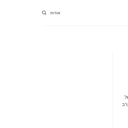
אודות
ל
רב