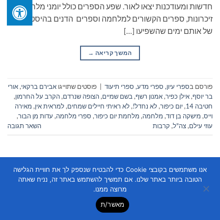
חדשות ומעודכנות יצאו לאור. שפע הספרים כולל יומני מלחמה,
זיכרונות, ספרים הקשורים למלחמה וספרים הדנים בהיסטוריה
של אותם ימים שהשפיעו […]
המשך קריאה
→
פורסם ב
ספרי עיון, ספרי מדע, ספרי תיעוד
|
פוסטים שתוייגו
אבירם ברקאי
,
אורי
בר יוסף
,
אילן כפיר
,
אמנון רשף
,
בשם שמיים
,
הצופה שנרדם
,
הקרב על החרמון
,
חטיבה 14
,
יום כיפור
,
לא נחדל!
,
לא ראיתי חיילים שמחים
,
למראית אין
,
מאירה
וייס
,
מישקה בן דוד
,
מלחמה
,
מלחמת יום כיפור
,
ספרי מלחמה
,
עדות מן הבור
,
עוזי עילם
,
צה"ל
,
קרבות
השאר תגובה
אנו משתמשים בקובצי Cookie כדי להבטיח שנספק לך את חוויית הגלישה
הטובה ביותר באתר שלנו. אם תמשיך להשתמש באתר זה, נניח שאתה
מרוצה ממנו.
מאשר/ת
Copyright 2026 ©
Flatsome Theme