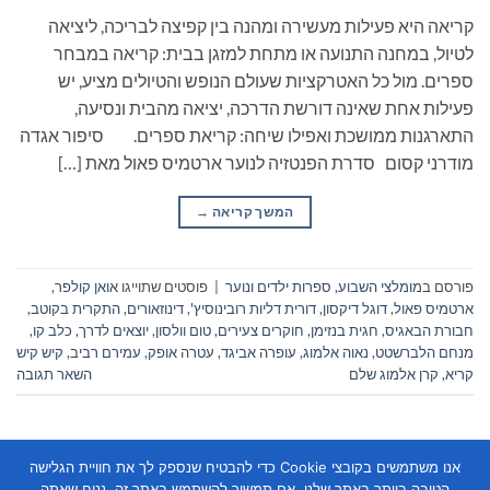
קריאה היא פעילות מעשירה ומהנה בין קפיצה לבריכה, ליציאה
לטיול, במחנה התנועה או מתחת למזגן בבית: קריאה במבחר
ספרים. מול כל האטרקציות שעולם הנופש והטיולים מציע, יש
פעילות אחת שאינה דורשת הדרכה, יציאה מהבית ונסיעה,
התארגנות ממושכת ואפילו שיחה: קריאת ספרים. סיפור אגדה
מודרני קסום סדרת הפנטזיה לנוער ארטמיס פאול מאת […]
המשך קריאה
→
פורסם ב
מומלצי השבוע
,
ספרות ילדים ונוער
|
פוסטים שתוייגו
אואן קולפר
,
ארטמיס פאול
,
דוגל דיקסון
,
דורית דליות רובינוסיץ'
,
דינוזאורים
,
התקרית בקוטב
,
חבורת הבאגיס
,
חגית בנזימן
,
חוקרים צעירים
,
טום וולסון
,
יוצאים לדרך
,
כלב קו
,
מנחם הלברשטט
,
נאוה אלמוג
,
עופרה אביגד
,
עטרה אופק
,
עמירם רביב
,
קיש קיש
קריא
,
קרן אלמוג שלם
השאר תגובה
אנו משתמשים בקובצי Cookie כדי להבטיח שנספק לך את חוויית הגלישה
הטובה ביותר באתר שלנו. אם תמשיך להשתמש באתר זה, נניח שאתה