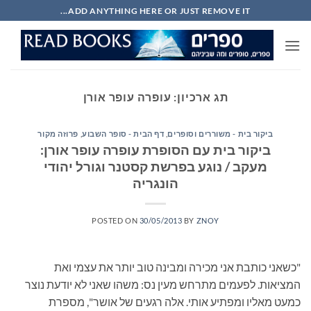
Ski
ADD ANYTHING HERE OR JUST REMOVE IT...
t
conten
תג ארכיון:
עופרה עופר אורן
ביקור בית - משוררים וסופרים
,
דף הבית - סופר השבוע
,
פרוזה מקור
ביקור בית עם הסופרת עופרה עופר אורן:
מעקב / נוגע בפרשת קסטנר וגורל יהודי
הונגריה
POSTED ON
30/05/2013
BY
ZNOY
"כשאני כותבת אני מכירה ומבינה טוב יותר את עצמי ואת
המציאות. לפעמים מתרחש מעין נס: משהו שאני לא יודעת נוצר
כמעט מאליו ומפתיע אותי. אלה רגעים של אושר", מספרת