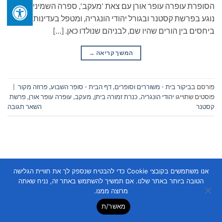
הסופרת עופרה עופר אורן עם צאת 'מעקב', ספרה השמיני. הספר
נוגע בפרשת קסטנר ובגורל יהודי הונגריה, ומטפל בעדינות
ביחסים בין הורים שהיו שם, לבניהם שנולדו כאן. […]
המשך קריאה
→
פורסם ב
ביקור בית - משוררים וסופרים
,
דף הבית - סופר השבוע
,
פרוזה מקור
|
פוסטים שתוייגו
יהודי הונגריה
,
כנרת זמורה ביתן
,
מעקב
,
עופרה עופר אורן
,
פרשת
קסטנר
השאר תגובה
אנו משתמשים בקובצי Cookie כדי להבטיח שנספק לך את חוויית הגלישה
הטובה ביותר באתר שלנו. אם תמשיך להשתמש באתר זה, נניח שאתה
Copyright 2026 ©
Flatsome Theme
מרוצה ממנו.
מאשר/ת