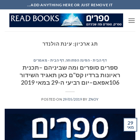
Ski
ADD ANYTHING HERE OR JUST REMOVE IT...
t
conten
תג ארכיון:
עינת הולנדר
דף הבית - הפינה הפתוחה
,
דף הבית - מאמרים
ספרים סופרים ומה שביניהם –תכנית
ראיונות ברדיו קס"ם כאן תאגיד השידור
106אפאם–יום רביעי ה-29 במאי 2019
POSTED ON
29/05/2019
BY
ZNOY
29
מאי