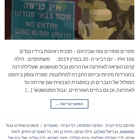
ספרים סופרים ומה שביניהם – תכנית ראיונות ברדיו קס"ם
106 FM – יום רביעי ה- 20 במרץ 2019: משתתפים: הילה
קרנט הוציאה לאחרונה את הרומן גבול מטושטש, שעלילתו דנה
בהטרדות מיניות וביחס החברה למתלוננות. ספרה עוסק ביחסם
המזלזל של הגברים הן במסגרת הצבאית שם שירתה עד
לאחרונה, וכן גם בחיים האזרחיים. 'גבול המטושטש' […]
המשך קריאה
→
פורסם ב
דף הבית - הפינה הפתוחה
,
דף הבית - מאמרים
|
פוסטים שתוייגו
גבול
מטושטש
,
גבריאל טאלנט
,
הילה קרנט
,
חגית בן חור
,
כל השקרים היפים
,
ליאת
שרמן
,
ליבי מגדלת מפלצת
,
עינת הולנדר
,
פיטר סוונסון
,
רדיו קס"ם
,
שלי ורק שלי