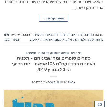
ריאליטי שבה מתמודדים שישה מועמדים צבעוניים. מדובר באדם
אחד מרתק בשם […]
המשך קריאה
→
פורסם ב
דף הבית - הפינה הפתוחה
,
דף הבית - מאמרים
|
פוסטים שתוייגו
חגית
בן חור
,
עינת הולנדר
,
פיני אלעזרי
,
קבוצות קריאה
,
רדיו קס"ם
השאר תגובה
דף הבית - הפינה הפתוחה
,
דף הבית - מאמרים
ספרים סופרים ומה שביניהם – תכנית
ראיונות ברדיו קס"ם 106אפאם – יום רביעי
ה- 20 במרץ 2019
POSTED ON
20/03/2019
BY
ZNOY
20