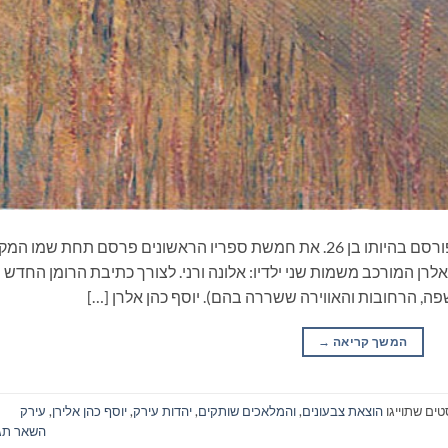
את הטיוטא לספרו הראשון כתב בגיל 16 והוא פורסם בהיותו בן 26. את חמשת ספריו הראשונים פרסם תחת שמו ה
לרן המורכב משמות שני ילדיו: אלונה ורני. לצורך כתיבת הרומן החדש
שפה, הרחובות והאווירה ששררה בהם). יוסף כהן אלרן […]
המשך קריאה
→
טים שתוייגו
הוצאת צבעונים
,
והמלאכים שותקים
,
יהדות עירק
,
יוסף כהן אלירן
,
עירק
השאר תג