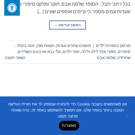
בכל רחבי תבל. הסופר שלמה אבס, חוקר ומלקט סיפורי מעשיות
ואגדות עמים מספר, כי קיימים אוספים שונים […]
המשך קריאה
→
פורסם ב
ספרות ילדים
|
פוסטים שתוייגו
אגדות
,
הוצאת מודן
,
יאנה בוקלר
,
סיפורים
,
ספורי אלף לילה ולילה
,
ספר ילדים
,
עלי בבא וארבעים השודדים
,
שחרזדה
,
שלמה אבס
השאר תגובה
אנו משתמשים בקובצי Cookie כדי להבטיח שנספק לך את חוויית הגלישה
Copyright 2026 ©
Flatsome Theme
הטובה ביותר באתר שלנו. אם תמשיך להשתמש באתר זה, נניח שאתה
מרוצה ממנו.
מאשר/ת