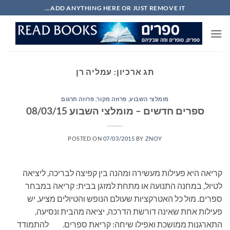
Ski
ADD ANYTHING HERE OR JUST REMOVE IT...
t
conten
תג ארכיון:
עמליה רן
מומלצי השבוע
,
פרוזה מקור
,
פרוזה תרגום
ספרים חדשים – מומלצי השבוע 08/03/15
POSTED ON
07/03/2015
BY
ZNOY
קריאה היא פעילות מעשירה ומהנה בין קפיצה לבריכה, ליציאה
לטיול, במחנה התנועה או מתחת למזגן בבית: קריאה במבחר
ספרים. מול כל האטרקציות שעולם הנופש והטיולים מציע, יש
פעילות אחת שאינה דורשת הדרכה, יציאה מהבית ונסיעה,
התארגנות ממושכת ואפילו שיחה: קריאת ספרים. להתמודד