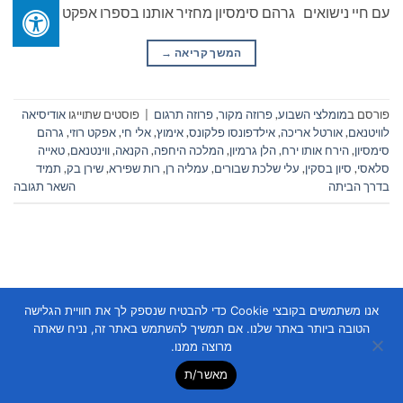
עם חיי נישואים גרהם סימסיון מחזיר אותנו בספרו אפקט […]
המשך קריאה
→
פורסם ב
מומלצי השבוע
,
פרוזה מקור
,
פרוזה תרגום
|
פוסטים שתוייגו
אודיסיאה
לוויטנאם
,
אורטל אריכה
,
אילדפונסו פלקונס
,
אימוץ
,
אלי חי
,
אפקט רוזי
,
גרהם
סימסיון
,
הירח אותו ירח
,
הלן גרמיון
,
המלכה היחפה
,
הקנאה
,
ווינטנאם
,
טאייה
סלאסי
,
סיון בסקין
,
עלי שלכת שבורים
,
עמליה רן
,
רות שפירא
,
שירן בק
,
תמיד
בדרך הביתה
השאר תגובה
אנו משתמשים בקובצי Cookie כדי להבטיח שנספק לך את חוויית הגלישה
הטובה ביותר באתר שלנו. אם תמשיך להשתמש באתר זה, נניח שאתה
Copyright 2026 ©
Flatsome Theme
מרוצה ממנו.
מאשר/ת