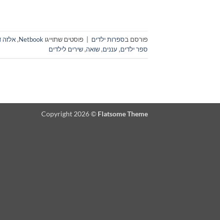
פורסם ב
ספרות ילדים
|
פוסטים שתוייגו
Netbook
,
אלזה ד
ספר ילדים
,
עננים
,
שואה
,
שירים לילדים
Copyright 2026 ©
Flatsome Theme