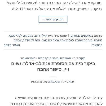
ומוחקת אהבה". איילה רהב מחברת הספר "געגועים לפלייסמט"
צביקה ברנשטיין, מחבר "לגלות את ישראל עם סאפ" 6-2-17
המשך קריאה
→
פורסם ב
סרטונים נבחרים
|
פוסטים שתוייגו
איילה רהב
,
געגועים לפלייסמט
,
כותבת ומוחקת אהבה
,
לגלות את ישראל עם סאפ
,
ענת לב אדלר
,
צביקה
ברנשטיין
השאר תגובה
ביקור בית - משוררים וסופרים
,
דף הבית - סופר השבוע
ביקור בית עם הסופרת ענת לב-אדלר: נשים
ויין, סיפור אהבה
POSTED ON
08/06/2012
BY
ZNOY
ענת לב אדלר, עיתונאית, עורכת, סופרת, פזמונאית. הוציאה
לאחרונה את ספרה העשירי, "נשים ויין, סיפור אהבה", בסדרת