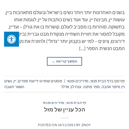
בשנים האחרונות יותר ויותר נשים בישראל ובעולם מתאהבות ביין,
עושות יין, מבינות יין. עוד ועוד נשים כותבות על יין, לוגמות אותו
בתשוקה, סוחרות בו מסביב לעולם, קושרות בו את גורלן – ועדיין,
מקובל למסור את חוויית השתייה מנקודת מבט גברית (ביקורת,
דירוגים, ציונים – למי יש בקבוק יותר "גדול") ולהזניח את נקודת
המבט הנשית. הספר […]
המשך קריאה
→
פורסם ב
דף הבית פנאי
,
מדריכים ופנאי
|
פוסטים שתוייגו
ידיעות ספרים
,
יין
,
נשים
ויין סיפור אהבה
,
ספר מתנה
,
ענת לב אדלר
השאר תגובה
דף הבית פנאי
,
מדריכים ופנאי
הכל עניין של מזל
POSTED ON
14/11/2011
BY
ZNOY