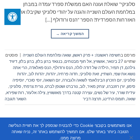
סלוניקי" שואלת ועונה האם ממשלת ספרד עמדה במבחן
במלחמת העולם השנייה והגנה על יהודי סלוניקי שקיבלו את
האזרחות הספרדית? הספר "הנס ורודולף […]
המשך קריאה
→
פורסם ב
חשיפה ראשונה: + פרק ראשון
,
שואה ומלחמת העולם השנייה
|
פוסטים
שתוייגו
27 בינואר
,
אושוויץ
,
אל חוף מבטחים
,
בנגאזי ברגן בלזן
,
ברגן בלזן
,
דיוויד
גילהם
,
דן תמיר
,
הילדה של דודה לולה
,
הנס ורודולף
,
הנס פאלאדה
,
הרי אתה
נושא את שמי
,
השתיין
,
זאת סלוניקי
,
חדוה פרחיה
,
יהדות
,
יהדות לוב
,
יהדות
סלוניקי
,
יום הזכרון הבינלאומי לשואה ולגבורה
,
יום השואה
,
יוסי סוכרי
,
יוסיפיה
סימון
,
יורן רוזנברג
,
יצחק מאיר
,
לוב
,
נורברט ושטפן לברט
,
נורית צרפתי
,
סלוניקי
,
עידית שורר
,
עיר של נשים
,
עצירה קטנה בדרך מאושוויץ
,
צילה אלעזר
,
רות שפירא
,
שואה
,
תומס הרדינג
,
תרצה דביר
השאר תגובה
אנו משתמשים בקובצי Cookie כדי להבטיח שנספק לך את חוויית הגלישה
הטובה ביותר באתר שלנו. אם תמשיך להשתמש באתר זה, נניח שאתה
מרוצה ממנו.