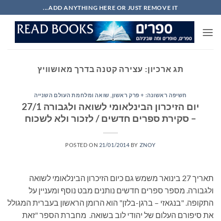
Ski
ADD ANYTHING HERE OR JUST REMOVE IT...
t
conten
תג ארכיון:
עצירה קטנה בדרך מאושוויץ
חשיפה ראשונה: + פרק ראשון
,
שואה ומלחמת העולם השנייה
יום הזיכרון הבינלאומי לשואה ולגבורה 27/1
– סקירת ספרים חדשים / לזכור ולא לשכוח
POSTED ON
21/01/2014
BY
ZNOY
תאריך 27 בינואר משמש גם כיום הזיכרון הבינלאומי לשואה
ולגבורה. מספר ספרים חדשים נותנים מבט נוסף ומעניין על
התקופה. "בנגאזי – ברגן-בלזן" הוא הרומן הראשון בעברית המגולל
את סיפורם העלום של יהודי לוב בשואה. מחברת הספר "זאת