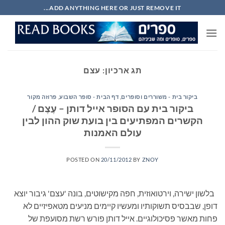
Ski
ADD ANYTHING HERE OR JUST REMOVE IT...
t
conten
תג ארכיון:
עצם
ביקור בית - משוררים וסופרים
,
דף הבית - סופר השבוע
,
פרוזה מקור
ביקור בית עם הסופר אייל דותן – עֶצֶם /
הקשרים המפתיעים בין בועת שוק ההון לבין
עולם האמנות
POSTED ON
20/11/2012
BY
ZNOY
בלשון ישירה, וירטואוזית, חפה מקישוטים, בונה 'עצם' גיבור יוצא
דופן, שבבסיס תשוקותיו ומעשיו קיימים מניעים מטאפיזיים לא
פחות מאשר פסיכולוגיים. אייל דותן פורש רשת מסועפת של