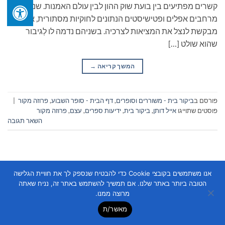
קשרים מפתיעים בין בועת שוק ההון לבין עולם האמנות. שניהם
מרחבים אפלים ופטישיסטים הנתונים לחוקיות מסתורית, אשר
מבקשת לנצל את המציאות לצרכיה. בשניהם נדמה לו לְגיבור
שהוא שולט […]
המשך קריאה
→
פורסם ב
ביקור בית - משוררים וסופרים
,
דף הבית - סופר השבוע
,
פרוזה מקור
|
פוסטים שתוייגו
אייל דותן
,
ביקור בית
,
ידיעות ספרים
,
עצם
,
פרוזה מקור
השאר תגובה
אנו משתמשים בקובצי Cookie כדי להבטיח שנספק לך את חוויית הגלישה
הטובה ביותר באתר שלנו. אם תמשיך להשתמש באתר זה, נניח שאתה
מרוצה ממנו.
Copyright 2026 ©
Flatsome Theme
מאשר/ת