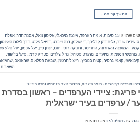
המשך קריאה
→
טים שתוייגו
13 סיבות
,
אימת הערפד
,
אינגה מיכאלי
,
אליסון נואל
,
אסנת הדר
,
אפלה
ס עידית שורר
,
גלית דהן קרליבך
,
די שולמן
,
דנה זייברט
,
דניאל פלנט
,
דרך לילות האינסוף
קמע– המועצה האחרונה
,
התריסר
,
ורוניקה רוסי
,
חום
,
יונתן פיין
,
יעל אכמון
,
יעל סלע שפי
,
מחפשי הנשמות
,
מיועדים
,
מרגרט סטוהל
,
נחל שלדים' פטריק קרמן
,
סייג' בלקווד
,
קיבואישי
,
קאמי גרסיה
,
קטיה בנוביץ'
,
רייצ'ל הרטמן
,
שבעת הפלאים
,
שהאזאם
,
שהאזאם
השאר תג
רים וסופרים
,
דף הבית - סופר השבוע
,
ספרות נוער
,
פנטסיה ומדע בידיוני
 פריגת: ציידי הערפדים – ראשון בסדרת
ר / ערפדים בעיר ישראלית
POSTED ON
27/10/2012
BY
ZNO