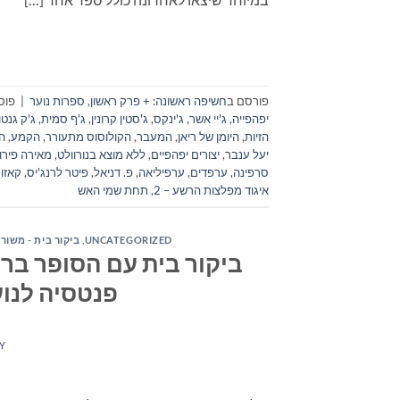
פורסם ב
חשיפה ראשונה: + פרק ראשון
,
ספרות נוער
|
פוס
יפהפייה
,
ג'יי אשר
,
ג'ינקס
,
ג'סטין קרונין
,
ג'ף סמית
,
ג'ק גנטו
הזיות
,
היומן של ריאן
,
המעבר
,
הקולוסוס מתעורר
,
הקמע
,
ה
יעל ענבר
,
יצורים יפהפיים
,
ללא מוצא בנורוולט
,
מאירה פירון
סרפינה
,
ערפדים
,
ערפיליאה
,
פ. דניאל
,
פיטר לרנג'יס
,
קאזו 
איגוד מפלצות הרשע – 2
,
תחת שמי האש
UNCATEGORIZED
,
ביקור בית - משור
ביקור בית עם הסופר ברי
פנטסיה לנוע
Y