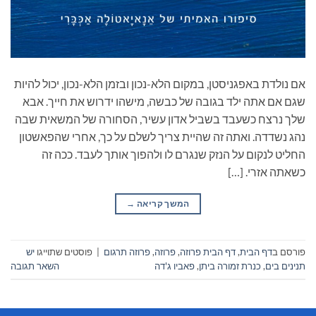
אם נולדת באפגניסטן, במקום הלא-נכון ובזמן הלא-נכון, יכול להיות
שגם אם אתה ילד בגובה של כבשה, מישהו ידרוש את חייך. אבא
שלך נרצח כשעבד בשביל אדון עשיר, הסחורה של המשאית שבה
נהג נשדדה. ואתה זה שהיית צריך לשלם על כך, אחרי שהפאשטון
החליט לנקום על הנזק שנגרם לו ולהפוך אותך לעבד. ככה זה
כשאתה אזרי. […]
המשך קריאה
→
פורסם ב
דף הבית
,
דף הבית פרוזה
,
פרוזה
,
פרוזה תרגום
|
פוסטים שתוייגו
יש
תנינים בים
,
כנרת זמורה ביתן
,
פאביו ג'דה
השאר תגובה