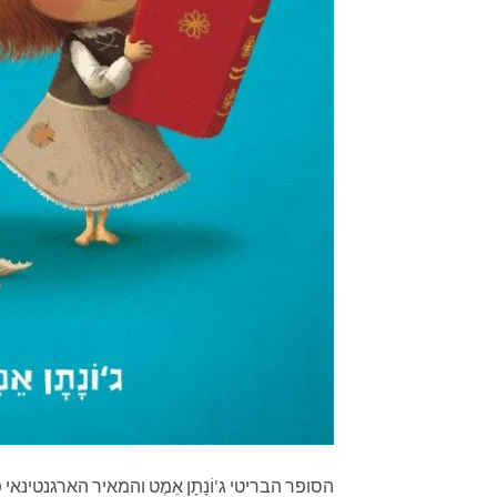
הסופר הבריטי ג'וֹנָתָן אֵמֶט והמאיר הארגנטינאי פ