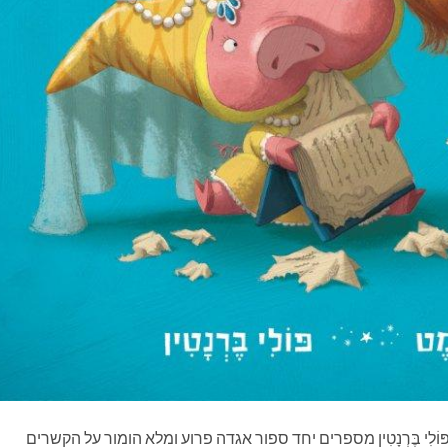
ּוֹלִי בֶּרְנָטִין מספרים יחד ספור אגדה פרוע ומלא הומור על הקשרים