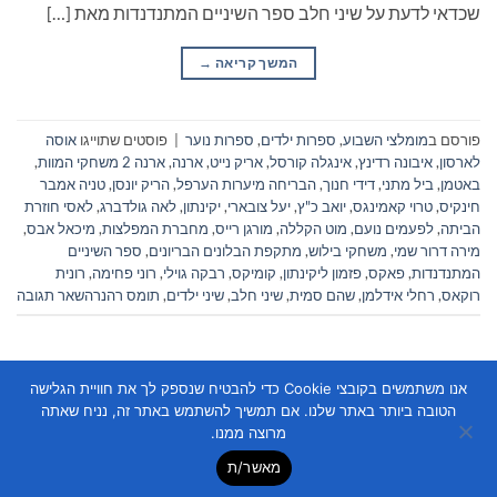
שכדאי לדעת על שיני חלב ספר השיניים המתנדנדות מאת […]
המשך קריאה
→
פורסם ב
מומלצי השבוע
,
ספרות ילדים
,
ספרות נוער
|
פוסטים שתוייגו
אוסה
לארסון
,
איבונה רדינץ
,
אינגלה קורסל
,
אריק נייט
,
ארנה
,
ארנה 2 משחקי המוות
,
באטמן
,
ביל מתני
,
דידי חנוך
,
הבריחה מיערות הערפל
,
הריק יונסן
,
טניה אמבר
חינקיס
,
טרוי קאמינגס
,
יואב כ"ץ
,
יעל צובארי
,
יקינתון
,
לאה גולדברג
,
לאסי חוזרת
הביתה
,
לפעמים נועם
,
מוט הקללה
,
מורגן רייס
,
מחברת המפלצות
,
מיכאל אבס
,
מירה דרור שמי
,
משחקי בילוש
,
מתקפת הבלונים הבריונים
,
ספר השיניים
המתנדנדות
,
פאקס
,
פזמון ליקינתון
,
קומיקס
,
רבקה גוילי
,
רוני פחימה
,
רונית
רוקאס
,
רחלי אידלמן
,
שהם סמית
,
שיני חלב
,
שיני ילדים
,
תומס רהנר
השאר תגובה
אנו משתמשים בקובצי Cookie כדי להבטיח שנספק לך את חוויית הגלישה
הטובה ביותר באתר שלנו. אם תמשיך להשתמש באתר זה, נניח שאתה
מרוצה ממנו.
מאשר/ת
Copyright 2026 ©
Flatsome Theme