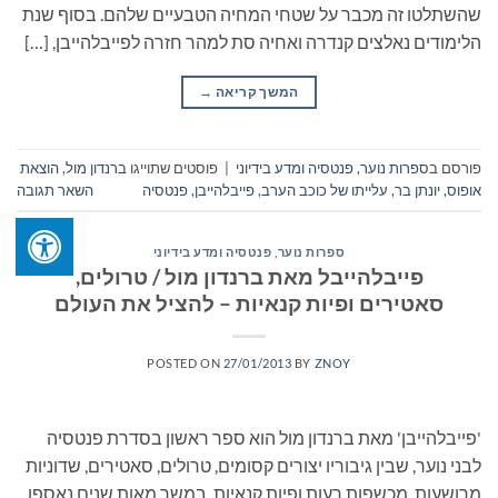
שהשתלטו זה מכבר על שטחי המחיה הטבעיים שלהם. בסוף שנת
הלימודים נאלצים קנדרה ואחיה סת למהר חזרה לפייבלהייבן, […]
המשך קריאה
→
פורסם ב
ספרות נוער
,
פנטסיה ומדע בידיוני
|
פוסטים שתוייגו
ברנדון מול
,
הוצאת
אופוס
,
יונתן בר
,
עלייתו של כוכב הערב
,
פייבלהייבן
,
פנטסיה
השאר תגובה
ספרות נוער
,
פנטסיה ומדע בידיוני
פייבלהייבל מאת ברנדון מול / טרולים,
סאטירים ופיות קנאיות – להציל את העולם
POSTED ON
27/01/2013
BY
ZNOY
'פייבלהייבן' מאת ברנדון מול הוא ספר ראשון בסדרת פנטסיה
לבני נוער, שבין גיבוריו יצורים קסומים, טרולים, סאטירים, שדוניות
מרושעות, מכשפות רעות ופיות קנאיות. במשך מאות שנים נאספו