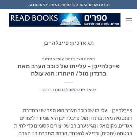
Ski
ADD ANYTHING HERE OR JUST REMOVE IT...
t
conten
תג ארכיון:
פייבלהייבן
ספרות נוער
,
פנטסיה ומדע בידיוני
פֵייבֶּלהֵייבֶן – עלייתו של כוכב הערב מאת
ברנדון מול / היזהרו: הוא עולה
POSTED ON
13/10/2013
BY
ZNOY
פֵייבֶּלהֵייבֶן – עלייתו של כוכב הערב הוא ספר שני בסדרת
הפנטסיה מאת ברנדון מול. פייבלהייבן היא שמורה ליצורים
אגדיים, מקום אליו מגיע ערב רב של יצורים קסומים כדי לחיות
בבטחה (יחסית) וכדי לא להיכחד, הרחק מחברת בני האדם,