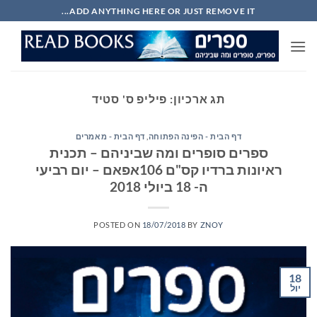
Ski
ADD ANYTHING HERE OR JUST REMOVE IT...
t
conten
תג ארכיון:
פיליפ ס' סטיד
דף הבית - הפינה הפתוחה
,
דף הבית - מאמרים
ספרים סופרים ומה שביניהם – תכנית
ראיונות ברדיו קס"ם 106אפאם – יום רביעי
ה- 18 ביולי 2018
POSTED ON
18/07/2018
BY
ZNOY
18
יול