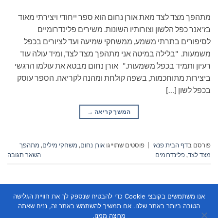
מתהפך מצד לצד מאת אורן נחום הוא ספר ייחודי ויצירתי מאוד
בז'אנר כפל הלשון וצורותיו השונות. משירים פלינדרומיים
לסיפורים בתרתי משמע, ממשחקי שמיעה ועד לציורים בכפל
משמעות. "בלילה במיטה אני מתהפך מצד לצד, ומיד עולה עוד
רעיון ותמיד בכפל משמעות." אורן נחום מבטא את עולמו הרגשי
ביצירות מתוחכמות, בשפה קולחת ומהנה לקריאה. הספר עוסק
בכפל לשון […]
המשך קריאה
→
פורסם ב
דף הבית פנאי
|
פוסטים שתוייגו
אורן נחום
,
משחקי מילים
,
מתהפך
מצד לצד
,
פלינדרומים
השאר תגובה
אנו משתמשים בקובצי Cookie כדי להבטיח שנספק לך את חוויית הגלישה
הטובה ביותר באתר שלנו. אם תמשיך להשתמש באתר זה, נניח שאתה
מרוצה ממנו.