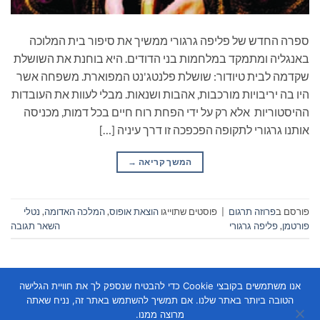
ספרה החדש של פליפה גרגורי ממשיך את סיפור בית המלוכה
באנגליה ומתמקד במלחמות בני הדודים. היא בוחנת את השושלת
שקדמה לבית טיודור: שושלת פלנטג'נט המפוארת. משפחה אשר
היו בה יריבויות מורכבות, אהבות ושנאות. מבלי לעוות את העובדות
ההיסטוריות אלא רק על ידי הפחת רוח חיים בכל דמות, מכניסה
אותנו גרגורי לתקופה הפכפכה זו דרך עיניה […]
המשך קריאה
→
פורסם ב
פרוזה תרגום
|
פוסטים שתוייגו
הוצאת אופוס
,
המלכה האדומה
,
נטלי
פורטמן
,
פליפה גרגורי
השאר תגובה
אנו משתמשים בקובצי Cookie כדי להבטיח שנספק לך את חוויית הגלישה
הטובה ביותר באתר שלנו. אם תמשיך להשתמש באתר זה, נניח שאתה
מרוצה ממנו.