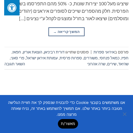
שיציגו מעל 100 יצירות שונות, כ- 50% מהם התפרסמו בשפה
הפרסית. חלק מהספרים שייכים לסופרים איראנים (יהודים
ומוסלמים) שיצאו לאור בחו"ל ומוצגים לקהל ע"י נציגים […]
המשך קריאה
→
פורסם ב
אירועי ספרות
|
פוסטים שתוייגו
דורית רביניאן
,
הוצאת אוריון
,
חפאז
,
חפיז
,
כמאל פנחסי
,
משוררים
,
ספרות פרסית
,
עמותת איראן ישראל
,
פרי סאני
,
שהיאד
,
שירים
,
שרה אהרוני
השאר תגובה
אנו משתמשים בקובצי Cookie כדי להבטיח שנספק לך את חוויית הגלישה
הטובה ביותר באתר שלנו. אם תמשיך להשתמש באתר זה, נניח שאתה
Copyright 2026 ©
Flatsome Theme
מרוצה ממנו.
מאשר/ת