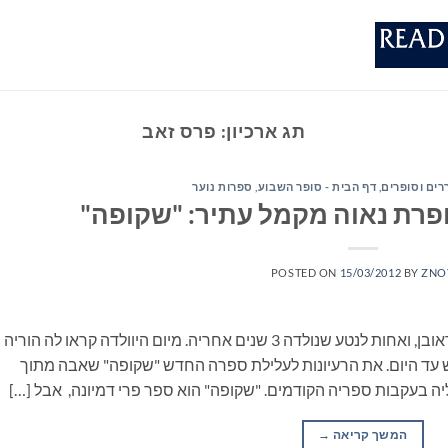
תג ארכיון:
פרס זאב
רים וסופרים
,
דף הבית - סופר השבוע
,
ספרות נוער
פרת נאוה מקמל עתיר: "שקופה"
POSTED ON
15/03/2012
BY
ZNO
נולדה בשם נאוה עתיר. בתם הבכורה של איוה וראובן, ואחות לנטע שנולדה 3 שנים אחריה. מיום היוולדה קראו לה הוריה
ש עד היום. את הרעיונות לעלילת ספרה החדש "שקופה" שאבה מתוך
יה בעקבות ספריה הקודמים. "שקופה" הוא ספר פרי דמיונה, אבל […]
המשך קריאה
→