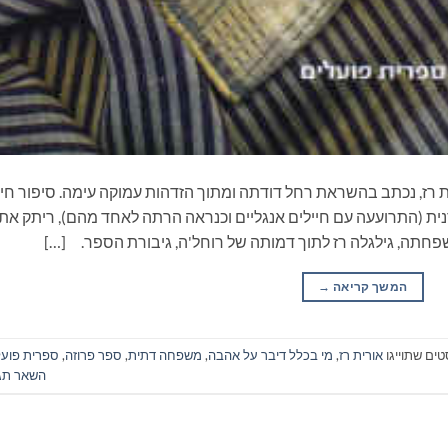
ת רז, נכתב בהשראת רחל דודתה ומתוך הזדהות עמוקה עימה. סיפור חיי
ית (התרועעה עם חיילים אנגליים וכנראה הרתה לאחד מהם), ריתק את
משפחתה, גילגלה רז לתוך דמותה של רוחל'ה, גיבורת הספר. […]
המשך קריאה
→
טים שתוייגו
אורית רז
,
מי בכלל דיבר על אהבה
,
משפחה דתית
,
ספר פרוזה
,
ספרית פועל
השאר תג