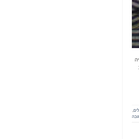
ה
ים
,
ובה