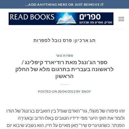
Ski
ADD ANYTHING HERE OR JUST REMOVE IT...
t
conten
תג ארכיון:
פרס נובל לספרות
ספרות נוער
ספר הג'ונגל מאת רודיארד קיפלינג /
לראשונה בעברית בתרגום מלא של החלק
הראשון
POSTED ON
20/04/2012
BY
ZNOY
זהו סיפורו של מוֹגְלי, גור־האדם שגדל בין הזאבים בג'ונגל של הודו
ולומד את חוקי היער מפי ידידיו הטובים בַּאלוּ הדוב ובַּאגִירָה
הפנתר. כשהטיגריס שִיר־חַאן מאיים על חייו, הוא נשבע שיבוא יום