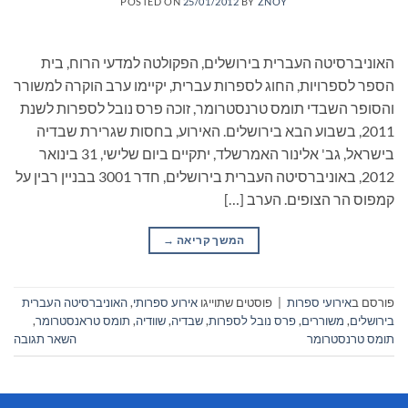
POSTED ON
25/01/2012
BY
ZNOY
האוניברסיטה העברית בירושלים, הפקולטה למדעי הרוח, בית
הספר לספרויות, החוג לספרות עברית, יקיימו ערב הוקרה למשורר
והסופר השבדי תומס טרנסטרומר, זוכה פרס נובל לספרות לשנת
2011, בשבוע הבא בירושלים. האירוע, בחסות שגרירת שבדיה
בישראל, גב' אלינור האמרשלד, יתקיים ביום שלישי, 31 בינואר
2012, באוניברסיטה העברית בירושלים, חדר 3001 בבניין רבין על
קמפוס הר הצופים. הערב […]
המשך קריאה
→
פורסם ב
אירועי ספרות
|
פוסטים שתוייגו
אירוע ספרותי
,
האוניברסיטה העברית
בירושלים
,
משוררים
,
פרס נובל לספרות
,
שבדיה
,
שוודיה
,
תומס טראנסטרומר
,
תומס טרנסטרומר
השאר תגובה