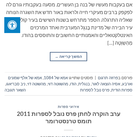
אם בעקבות מעשיו של בנה בן העשרים. מסעה בעקבותיו גורם לה
לפקפק ברבים מעיקרי חייה ולראות באור חדש את השגרה הנוחה
שאליה התרגלה. הספר מתרחש בשנות השישים בעיר קוֹלקָטָה,
עיר הבירה של מדינת בֶּנגָל המערבית ואחד המרכזים
האינטלקטואליים והאמנותיים החשובים והתוססים בהודו.
מַהַשְוֵטָה […]
המשך קריאה
→
פורסם ב
פרוזה תרגום
|
פוסטים שתוייגו
אמא של 1084
,
אמא של אלף שמונים
וארבע
,
אסיה הוצאה לאור
,
בנגלית
,
הודו
,
מהשווטה דווי
,
מהשוטה דוי
,
ניב סבריאגו
,
ספרות הודית
,
פרס נובל לספרות
השאר תגובה
אירועי ספרות
ערב הוקרה לחתן פרס נובל לספרות 2011
תומס טרנסטרומר