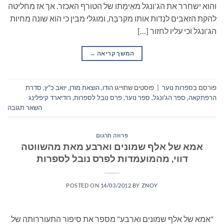
והוא ישחרר את הג'ונגל מאֵימָתו של הטורף האכזר. אך אז מחליטה
להקת הזאבים לנַדות אותו מקִרבָּה, ומוגלי מבין כי הוא שונה מחיות
הג'ונגל וכי עליו לחזור […]
המשך קריאה
→
פורסם ב
ספרות נוער
|
פוסטים שתוייגו
הודו
,
הוצאת מודן
,
יואב כ"ץ
,
סדרת
הרפתקאה
,
ספר הג'ונגל
,
ספר נוער
,
פרס נובל לספרות
,
רודיארד קיפלינג
השאר תגובה
פרוזה תרגום
אמא של אלף שמונים וארבע מאת מהשווטה
דווי, מהמועמדות לפרס נובל לספרות
POSTED ON
14/03/2012
BY
ZNOY
"אמא של אלף שמונים וארבע" מספר את סיפור התעוררותה של