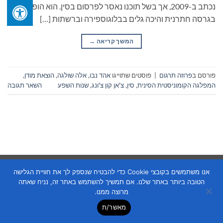
נכתב ב-2009, אך בשל תוכנו נאסר לפרסום בסין. הוא הופץ
בגרסה חתרנית והיכה גלים בבלוגוספירה וברשתות […]
המשך קריאה
→
פורסם ב
פרוזה תרגום
|
פוסטים שתוייגו
אהד נבו
,
אלה שולגה
,
הוצאת מודן
,
המפלגה הקומוניסטית הסינית
,
סין
,
צ'אן קון צ'ונג
,
שנות השפע
השאר תגובה
Copyright 2026 ©
Flatsome Theme
אנו משתמשים בקובצי Cookie כדי להבטיח שנספק לך את חוויית הגלישה
הטובה ביותר באתר שלנו. אם תמשיך להשתמש באתר זה, נניח שאתה
מרוצה ממנו.
מאשר/ת