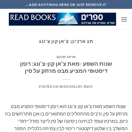
Ski
ADD ANYTHING HERE OR JUST REMOVE IT...
t
conten
תג ארכיון:
צ'אן קון צ'ונג
פרוזה תרגום
שנות השפע -מאת צ'אן קון-צ'ונג: רומן
דיסטופי המציע מבט מרתק על סין
POSTED ON
30/04/2012
BY
ZNOY
שנות השפע מאת צ'אן קון-צ'ונג הוא רומן דיסטופי המציע מבט
מרתק על סין, ורבים מהתהליכים המתוארים בו אכן מתרחשים בה
כיום. במרכזו עומד לבחינה ניסיונה של סין לייצר מודל ייחודי
המשלב בין שלטון דיקטטורי ריכוזי לבין צמיחה כלכלית. הספר