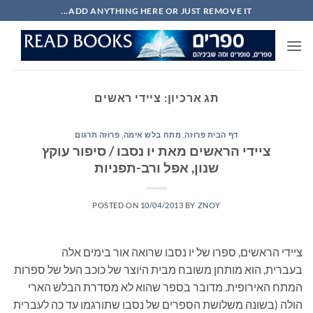
Ski
ADD ANYTHING HERE OR JUST REMOVE IT...
t
conten
תג ארכיון:
ציידי ראשים
דף הבית פרוזה
,
מתח בלש אימה
,
פרוזה תרגום
ציידי הראשים מאת יו נסבו / סיפור עוקץ
שנון, אפל ורב-תפניות
POSTED ON
10/04/2013
BY
ZNOY
ציידי הראשים, ספרו של יו נסבו שרואה אור בימים אלה
בעברית, הוא מותחן משובח מבית היוצר של כוכב העל של ספרות
המתח האירופית. מדובר בספר שהוא לא מסדרת הבלש הארי
הולה (בשונה משלושת הספרים של נסבו שתורגמו עד כה לעברית