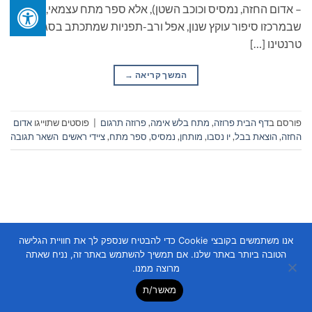
– אדום החזה, נמסיס וכוכב השטן), אלא ספר מתח עצמאי,
שבמרכזו סיפור עוקץ שנון, אפל ורב-תפניות שמתכתב בסגנונו עם
טרנטינו […]
המשך קריאה
→
פורסם ב
דף הבית פרוזה
,
מתח בלש אימה
,
פרוזה תרגום
|
פוסטים שתוייגו
אדום
החזה
,
הוצאת בבל
,
יו נסבו
,
מותחן
,
נמסיס
,
ספר מתח
,
ציידי ראשים
השאר תגובה
אנו משתמשים בקובצי Cookie כדי להבטיח שנספק לך את חוויית הגלישה
Copyright 2026 ©
Flatsome Theme
הטובה ביותר באתר שלנו. אם תמשיך להשתמש באתר זה, נניח שאתה
מרוצה ממנו.
מאשר/ת