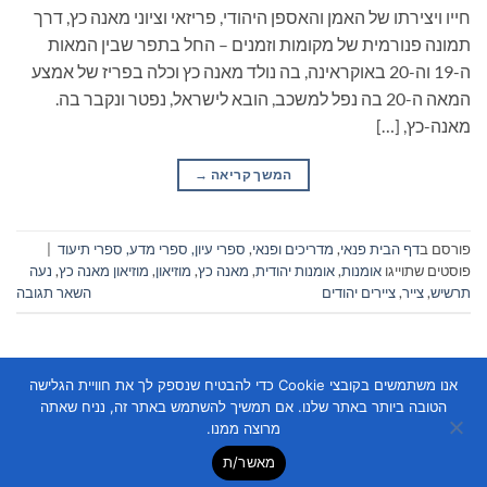
חייו ויצירתו של האמן והאספן היהודי, פריזאי וציוני מאנה כץ, דרך
תמונה פנורמית של מקומות וזמנים – החל בתפר שבין המאות
ה-19 וה-20 באוקראינה, בה נולד מאנה כץ וכלה בפריז של אמצע
המאה ה-20 בה נפל למשכב, הובא לישראל, נפטר ונקבר בה.
מאנה-כץ, […]
המשך קריאה
→
פורסם ב
דף הבית פנאי
,
מדריכים ופנאי
,
ספרי עיון, ספרי מדע, ספרי תיעוד
|
פוסטים שתוייגו
אומנות
,
אומנות יהודית
,
מאנה כץ
,
מוזיאון
,
מוזיאון מאנה כץ
,
נעה
תרשיש
,
צייר
,
ציירים יהודים
השאר תגובה
אנו משתמשים בקובצי Cookie כדי להבטיח שנספק לך את חוויית הגלישה
הטובה ביותר באתר שלנו. אם תמשיך להשתמש באתר זה, נניח שאתה
מרוצה ממנו.
מאשר/ת
Copyright 2026 ©
Flatsome Theme