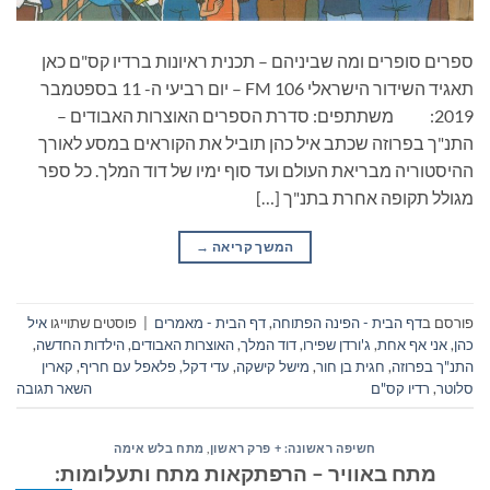
ספרים סופרים ומה שביניהם – תכנית ראיונות ברדיו קס"ם כאן
תאגיד השידור הישראלי 106 FM – יום רביעי ה- 11 בספטמבר
2019: משתתפים: סדרת הספרים האוצרות האבודים –
התנ"ך בפרוזה שכתב איל כהן תוביל את הקוראים במסע לאורך
ההיסטוריה מבריאת העולם ועד סוף ימיו של דוד המלך. כל ספר
מגולל תקופה אחרת בתנ"ך […]
המשך קריאה
→
פורסם ב
דף הבית - הפינה הפתוחה
,
דף הבית - מאמרים
|
פוסטים שתוייגו
איל
כהן
,
אני אף אחת
,
ג'ורדן שפירו
,
דוד המלך
,
האוצרות האבודים
,
הילדות החדשה
,
התנ"ך בפרוזה
,
חגית בן חור
,
מישל קישקה
,
עדי דקל
,
פלאפל עם חריף
,
קארין
סלוטר
,
רדיו קס"ם
השאר תגובה
חשיפה ראשונה: + פרק ראשון
,
מתח בלש אימה
מתח באוויר – הרפתקאות מתח ותעלומות: