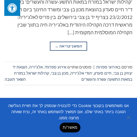
'קהילות ישראל במזרח במאות התשע-עשרה והעשרים' בעריכת
ד"ר חיים סעדון בהוצאת מכון בן-צבי ומשרד החינוך ביום חמישי
23/2/2012 בצריף יד בן צבי בירושלים. בין פריס לאלג'יריה:
מראשית דרכה הקהילה היהודית באלג'יריה חיה בתווך שבין
הקהילה המוסלמית המקומית […]
המשך קריאה
→
פורסם ב
אירועי ספרות
|
פוסטים שתוייגו
אירוע ספרותי
,
אלג'יריה
,
הוצאת יד
יצחק בן צבי
,
חיים סעדון
,
יהודי אלג'יריה
,
מכון בן צבי
,
קהילות ישראל במזרח
במאות התשעה עשרה והעשרים
השאר תגובה
אנו משתמשים בקובצי Cookie כדי להבטיח שנספק לך את חוויית הגלישה
הטובה ביותר באתר שלנו. אם תמשיך להשתמש באתר זה, נניח שאתה
מרוצה ממנו.
מאשר/ת
Copyright 2026 ©
Flatsome Theme