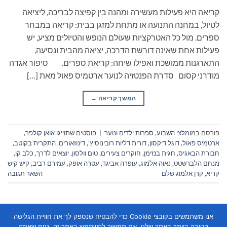
קריאה היא פעילות מעשירה ומהנה בין קפיצה לבריכה, ליציאה
לטיול, במחנה התנועה או מתחת למזגן בבית: קריאה במבחר
ספרים. מול כל האטרקציות שעולם הנופש והטיולים מציע, יש
פעילות אחת שאינה דורשת הדרכה, יציאה מהבית ונסיעה,
התארגנות ממושכת ואפילו שיחה: קריאת ספרים. סיפור אגדה
מודרני קסום סדרת הפנטזיה לנוער ארטמיס פאול מאת […]
המשך קריאה
→
פורסם ב
מומלצי השבוע
,
ספרות ילדים ונוער
|
פוסטים שתוייגו
אואן קולפר
,
ארטמיס פאול
,
דוגל דיקסון
,
דורית דליות רובינוסיץ'
,
דינוזאורים
,
התקרית בקוטב
,
חבורת הבאגיס
,
חגית בנזימן
,
חוקרים צעירים
,
טום וולסון
,
יוצאים לדרך
,
כלב קו
,
מנחם הלברשטט
,
נאוה אלמוג
,
עופרה אביגד
,
עטרה אופק
,
עמירם רביב
,
קיש קיש
קריא
,
קרן אלמוג שלם
השאר תגובה
אנו משתמשים בקובצי Cookie כדי להבטיח שנספק לך את חוויית הגלישה
הטובה ביותר באתר שלנו. אם תמשיך להשתמש באתר זה, נניח שאתה