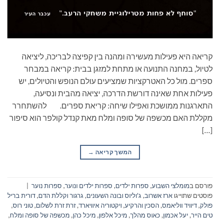
קריאה היא פעילות מעשירה ומהנה בין קפיצה לבריכה, ליציאה
לטיול, במחנה התנועה או מתחת למזגן בבית: קריאה במבחר
ספרים. מול כל האטרקציות שמציעים עולם הנופש והטיולים, יש
פעילות אחת שאינה דורשת הדרכה, יציאה מהבית ונסיעה,
התארגנות ממושכת ואפילו שיחה: קריאת ספרים. להשתחרר
מקללת האם מכשפה של סופה ומלח מאת קנדל קולפר הוא סיפור
[…]
המשך קריאה
→
פורסם ב
מומלצי השבוע
,
ספרות ילדים
,
ספרות ילדים ונוער
,
ספרות נוער
|
פוסטים שתוייגו
ארז אשרוב
,
ג'וליוס ובונה השעונים
,
גרגור וקללת הדם
,
דורית בריל
פולק
,
דיוויד ווליאמס
,
הסכין והרקיע
,
ויקטוריה איוויארד
,
זרת זרת לשלום
,
טוני רוס
,
טים הייר
,
יעל אכמון
,
כאוס מהלך
,
מיכל אלפון
,
מיכל כהן
,
מכשפה של סופה ומלח
,