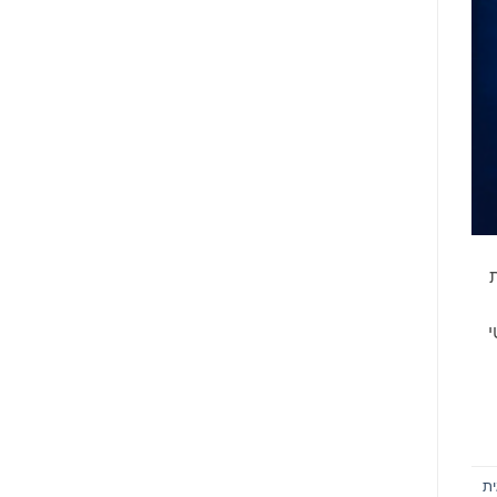
 מאות
י
ת