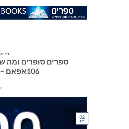
Ski
t
conten
דף הבי
ספרים סופרים ומה שב
106אפאם – יום רביעי ה- 2 בינואר 2019
Y
02
ינו