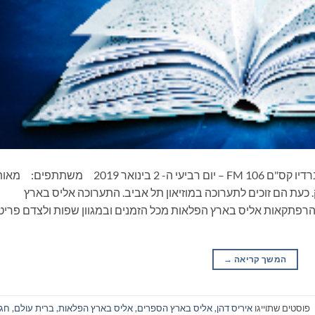
ספרים סופרים ומה שביניהם – תכנית ראיונות ברדיו קס"ם 106 FM – יום רביעי ה- 2 בינואר 2019 משתתפים:
 כעת הם זוכים לתערוכה במוזיאון תל אביב. התערוכה אליס בארץ
ת אוסף מרהיב של כ-100 מספרי הרפתקאות אליס בארץ הפלאות מכל הזמנים ובמגוון שפות ולצדם פריט
המשך קריאה
→
פוסטים שתוייגו
איריס דהן
,
אליס בארץ הספרים
,
אליס בארץ הפלאות
,
ברית עולם
,
חגי