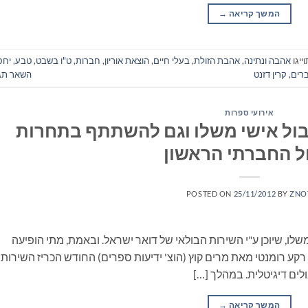
המשך קריאה
→
ייגו
אהבה ונתינה
,
אהבת הזולת
,
בעלי חיים
,
הוצאת אוריון
,
חברות
,
ט"ו בשבט
,
טבע
,
יחס
ברים
,
קרין דזנט
השאר תג
אירועי ספרות
בול אישי משלו וגם להשתתף בתחרות
ל החברתי הראשון
POSTED ON
25/11/2012
BY
ZNO
לו, שיוכן ע"י השירות הבולאי של דואר ישראל. ובאמת, מתי הופיעה
ומנטי מאת מרים קוץ (הוצ' ידיעות ספרים) החודש הכריז השירות
ים דיגיטלית. במהלך […]
המשך קריאה
→