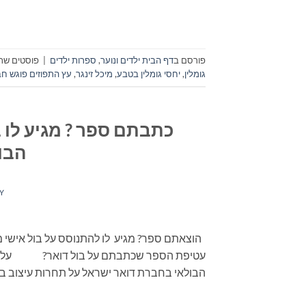
פורסם ב
דף הבית ילדים ונוער
,
ספרות ילדים
|
פוסטים שתו
גומלין
,
יחסי גומלין בטבע
,
מיכל זינגר
,
עץ התפוזים פוגש ח
כתבתם ספר ? מגיע לו 
הבו
Y
הוצאתם ספר? מגיע לו להתנוסס על בול אישי מש
עטיפת הספר שכתבתם על בול דואר? על רקע ר
הבולאי בחברת דואר ישראל על תחרות עיצוב בול