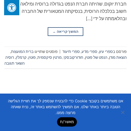
חברת יוקוס, שהיתה חברת הנפט בגדולה ברוסיה ומילאה תפקיד
חשוב בכלכלה הרוסית, בנסיקתה המטאורית של החברה
ובהלאמתה על ידי […]
המשך קריאה
→
פורסם ב
ספרי עיון, ספרי מדע, ספרי תיעוד
|
פוסטים שתוייגו
ברית המועצות
,
הוצאת מודן
,
הנפט של פוטין
,
חודורקובסקי
,
מרטין סיקסמית
,
פוטין
,
קרמלין
,
רוסיה
השאר תגובה
אנו משתמשים בקובצי Cookie כדי להבטיח שנספק לך את חוויית הגלישה
הטובה ביותר באתר שלנו. אם תמשיך להשתמש באתר זה, נניח שאתה
Copyright 2026 ©
Flatsome Theme
מרוצה ממנו.
מאשר/ת