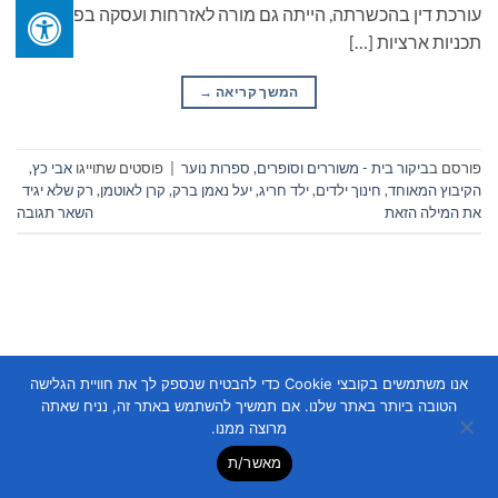
עורכת דין בהכשרתה, הייתה גם מורה לאזרחות ועסקה בפיתוח
תכניות ארציות […]
המשך קריאה
→
פורסם ב
ביקור בית - משוררים וסופרים
,
ספרות נוער
|
פוסטים שתוייגו
אבי כץ
,
הקיבוץ המאוחד
,
חינוך ילדים
,
ילד חריג
,
יעל נאמן ברק
,
קרן לאוטמן
,
רק שלא יגיד
את המילה הזאת
השאר תגובה
אנו משתמשים בקובצי Cookie כדי להבטיח שנספק לך את חוויית הגלישה
Copyright 2026 ©
Flatsome Theme
הטובה ביותר באתר שלנו. אם תמשיך להשתמש באתר זה, נניח שאתה
מרוצה ממנו.
מאשר/ת