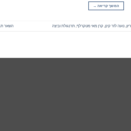
המשך קריאה
→
יון
,
נועה לזר קינן
,
קרן מאי מטקרלף
,
תרנגולת וביצה
השאר תג