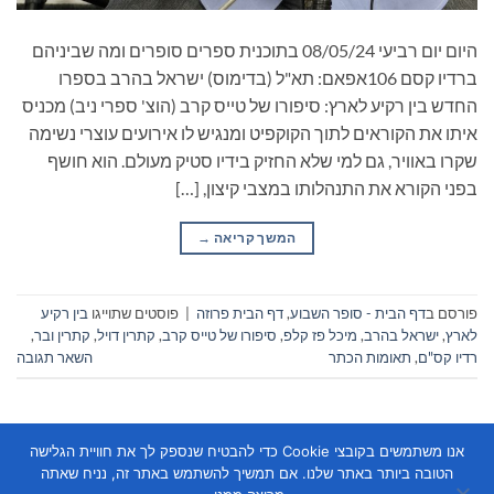
היום יום רביעי 08/05/24 בתוכנית ספרים סופרים ומה שביניהם
ברדיו קסם 106אפאם: תא"ל (בדימוס) ישראל בהרב בספרו
החדש בין רקיע לארץ: סיפורו של טייס קרב (הוצ' ספרי ניב) מכניס
איתו את הקוראים לתוך הקוקפיט ומנגיש לו אירועים עוצרי נשימה
שקרו באוויר, גם למי שלא החזיק בידיו סטיק מעולם. הוא חושף
בפני הקורא את התנהלותו במצבי קיצון, […]
המשך קריאה
→
פורסם ב
דף הבית - סופר השבוע
,
דף הבית פרוזה
|
פוסטים שתוייגו
בין רקיע
לארץ
,
ישראל בהרב
,
מיכל פז קלפ
,
סיפורו של טייס קרב
,
קתרין דויל
,
קתרין ובר
,
רדיו קס"ם
,
תאומות הכתר
השאר תגובה
אנו משתמשים בקובצי Cookie כדי להבטיח שנספק לך את חוויית הגלישה
הטובה ביותר באתר שלנו. אם תמשיך להשתמש באתר זה, נניח שאתה