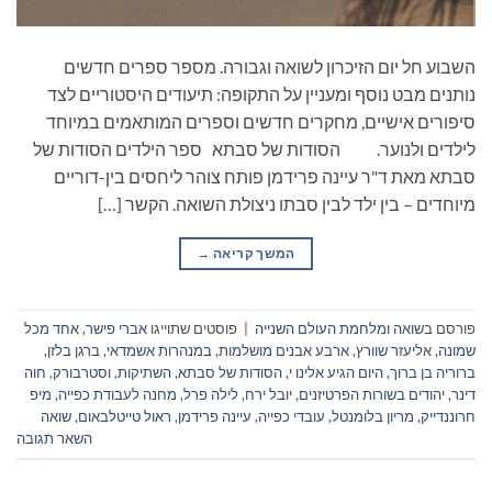
השבוע חל יום הזיכרון לשואה וגבורה. מספר ספרים חדשים
נותנים מבט נוסף ומעניין על התקופה: תיעודים היסטוריים לצד
סיפורים אישיים, מחקרים חדשים וספרים המותאמים במיוחד
לילדים ולנוער. הסודות של סבתא ספר הילדים הסודות של
סבתא מאת ד"ר עיינה פרידמן פותח צוהר ליחסים בין-דוריים
מיוחדים – בין ילד לבין סבתו ניצולת השואה. הקשר […]
המשך קריאה
→
פורסם ב
שואה ומלחמת העולם השנייה
|
פוסטים שתוייגו
אברי פישר
,
אחד מכל
שמונה
,
אליעזר שוורץ
,
ארבע אבנים מושלמות
,
במנהרות אשמדאי
,
ברגן בלזן
,
ברוריה בן ברוך
,
היום הגיע אלינו י
,
הסודות של סבתא
,
השתיקות
,
וסטרבורק
,
חוה
דינר
,
יהודים בשורות הפרטיזנים
,
יובל ירח
,
לילה פרל
,
מחנה לעבודת כפייה
,
מיפ
חרוננדייק
,
מריון בלומנטל
,
עובדי כפייה
,
עיינה פרידמן
,
ראול טייטלבאום
,
שואה
השאר תגובה