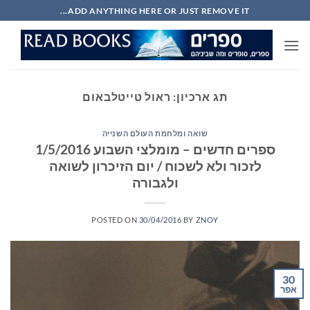
Ski
ADD ANYTHING HERE OR JUST REMOVE IT...
t
conten
תג ארכיון:
ראול טייטלבאום
שואה ומלחמת העולם השנייה
ספרים חדשים – מומלצי השבוע 1/5/2016
לזכור ולא לשכוח / יום הזיכרון לשואה
ולגבורה
POSTED ON
30/04/2016
BY
ZNOY
30
אפר