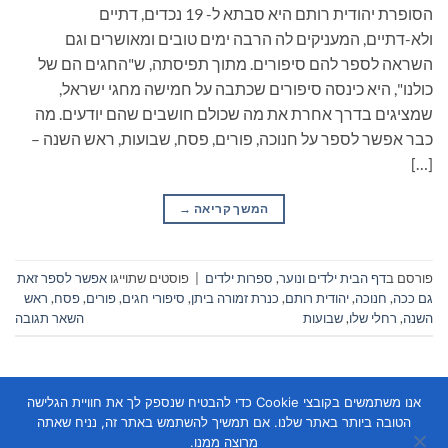
הסופרת יהודית רותם היא סבתא ל- 19 נכדים, דתיים
ולא-דתיים, המעניקים לה הרבה ימים טובים ומאושרים וגם
השראה לספר להם סיפורים. מתוך תפיסתה, ש"החגים הם של
כולנו", היא כינסה סיפורים שכתבה על חמישה מחגי ישראל,
שמציגים בדרך אחרת את מה שכולם חושבים שהם יודעים. מה
כבר אפשר לספר על חנוכה, פורים, פסח, שבועות, ראש השנה –
[…]
המשך קריאה
→
פורסם ב
דף הבית ילדים ונוער
,
ספרות ילדים
|
פוסטים שתוייגו
אפשר לספר זאת
גם ככה
,
חנוכה
,
יהודית רותם
,
כנרת זמורה ביתן
,
סיפורי חגים
,
פורים
,
פסח
,
ראש
השנה
,
רחלי שלו
,
שבועות
השאר תגובה
אנו משתמשים בקובצי Cookie כדי להבטיח שנספק לך את חוויית הגלישה
הטובה ביותר באתר שלנו. אם תמשיך להשתמש באתר זה, נניח שאתה
מרוצה ממנו.