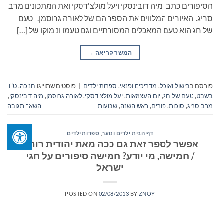
הסיפורים כתבו מיה דובינסקי ויעל מולצ'דסקי ואת המתכונים מרב
סריג. האיורים המלווים את הספר הם של לאורה גרוסמן. טעם
של חג הוא טעם המאכלים המסורתיים וגם טעמו ונימוקו של […]
המשך קריאה
→
פורסם ב
בישול ואוכל
,
מדריכים ופנאי
,
ספרות ילדים
|
פוסטים שתוייגו
חנוכה
,
ט"ו
בשבט
,
טעם של חג
,
יום העצמאות
,
יעל מולצ'דסקי
,
לאורה גרוסמן
,
מיה דובינסקי
,
מרב סריג
,
סוכות
,
פורים
,
ראש השנה
,
שבועות
השאר תגובה
דף הבית ילדים ונוער
,
ספרות ילדים
אפשר לספר זאת גם ככה מאת יהודית רותם
/ חמישה, מי יודע? חמישה סיפורים על חגי
ישראל
POSTED ON
02/08/2013
BY
ZNOY