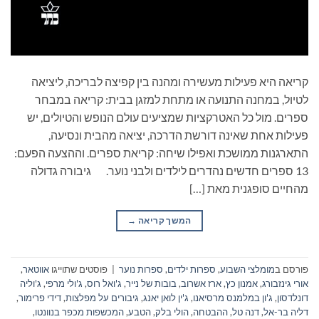
קריאה היא פעילות מעשירה ומהנה בין קפיצה לבריכה, ליציאה
לטיול, במחנה התנועה או מתחת למזגן בבית: קריאה במבחר
ספרים. מול כל האטרקציות שמציעים עולם הנופש והטיולים, יש
פעילות אחת שאינה דורשת הדרכה, יציאה מהבית ונסיעה,
התארגנות ממושכת ואפילו שיחה: קריאת ספרים. וההצעה הפעם:
13 ספרים חדשים נהדרים לילדים ולבני נוער. גיבורה גדולה
מהחיים סופגנית מאת […]
המשך קריאה
→
פורסם ב
מומלצי השבוע
,
ספרות ילדים
,
ספרות נוער
|
פוסטים שתוייגו
אווטאר
,
אורי גינזבורג
,
אמנון כץ
,
ארז אשרוב
,
בובות של נייר
,
ג'ואל רוס
,
ג'ולי מרפי
,
ג'וליה
דונלדסון
,
ג'ון במלמנס מרסיאנו
,
ג'ין לואן יאנג
,
גיבורים על מפלצות
,
דידי פרימור
,
דליה בר-אל
,
דנה טל
,
ההבטחה
,
הולי בלק
,
הטבע
,
המכשפות מכפר בנוונטו
,